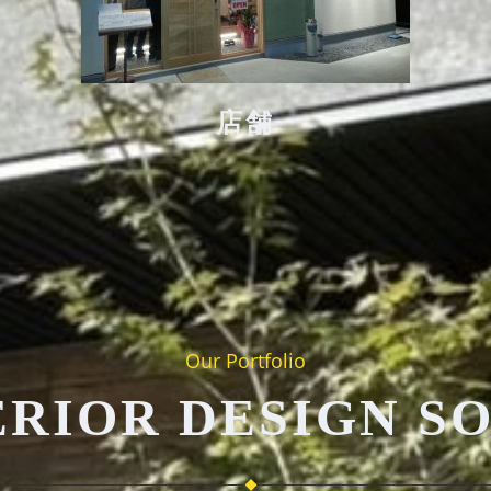
店舗
Our Portfolio
ERIOR DESIGN S