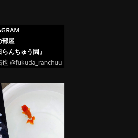
AGRAM
の部屋
田らんちゅう園』
 @fukuda_ranchuu