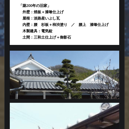
「築200年の旧家」
外壁：焼板＋漆喰仕上げ
屋根：淡路産いぶし瓦
内壁：腰 杉板＋柿渋塗り ／ 腰上 漆喰仕上げ
木製建具：電気錠
土間：三和土仕上げ＋御影石