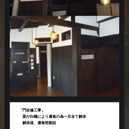
「門改修工事」
梁が白蟻により腐食の為一旦全て解体
解体後、腐食部新設