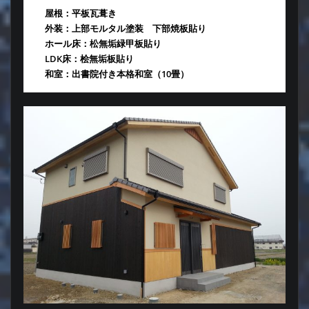
屋根：平板瓦葺き
外装：上部モルタル塗装 下部焼板貼り
ホール床：松無垢緑甲板貼り
LDK床：桧無垢板貼り
和室：出書院付き本格和室（10畳）