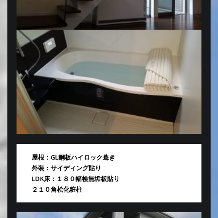
屋根：GL鋼板ハイロック葺き
外装：サイディング貼り
LDK床：１８０幅桧無垢板貼り
２１０角桧化粧柱