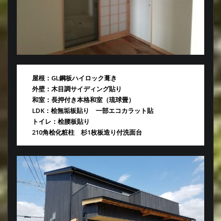
屋根：GL鋼板ハイロック葺き
外壁：木目調サイディング貼り
和室：長押付き本格和室（琉球畳）
LDK：桧無垢板貼り 一部エコカラット貼
トイレ：桧腰板貼り
210角桧化粧柱 杉1枚板造り付洗面台