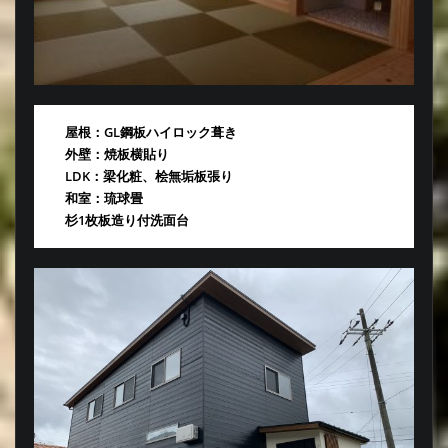
屋根：GL鋼板ハイロック葺き
外壁：焼板横貼り
LDK：梁化粧、桧無垢板張り
和室：琉球畳
杉1枚板造り付洗面台