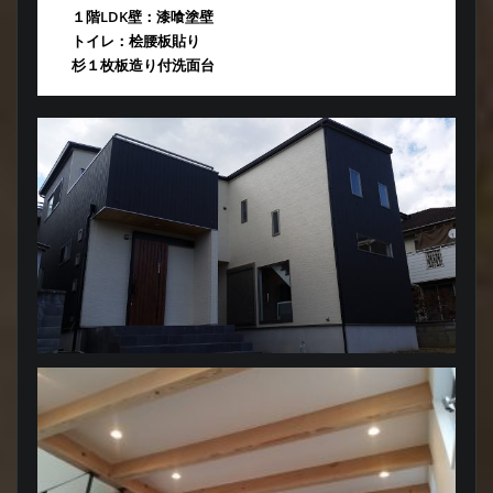
１階LDK壁：漆喰塗壁
トイレ：桧腰板貼り
杉１枚板造り付洗面台