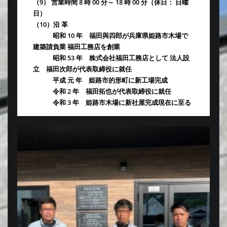
（9） 営業時間 8 時 00 分～ 18 時 00 分（休日： 日曜
日）
（10）沿 革
昭和 10 年 福田與四郎が兵庫県姫路市木場で
建築請負業 福田工務店を創業
昭和 53 年 株式会社福田工務店として 法人設
立 福田次郎が代表取締役に就任
平成 元 年 姫路市的形町に新工場完成
令和 2 年 福田拓也が代表取締役に就任
令和 3 年 姫路市木場に新社屋完成現在に至る