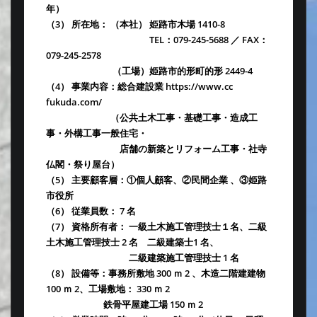
年）
（3） 所在地： （本社） 姫路市木場 1410-8
TEL：079-245-5688 ／ FAX：
079-245-2578
（工場）姫路市的形町的形 2449-4
（4） 事業内容：総合建設業 https://www.cc
fukuda.com/
（公共土木工事・基礎工事・造成工
事・外構工事一般住宅・
店舗の新築とリフォーム工事・社寺
仏閣・祭り屋台）
（5） 主要顧客層：①個人顧客、②民間企業 、③姫路
市役所
（6） 従業員数： 7 名
（7） 資格所有者： 一級土木施工管理技士１名、二級
土木施工管理技士 2 名 二級建築士1 名、
二級建築施工管理技士 1 名
（8） 設備等：事務所敷地 300 ｍ 2 、木造二階建建物
100 ｍ 2、工場敷地： 330 ｍ 2
鉄骨平屋建工場 150 ｍ 2